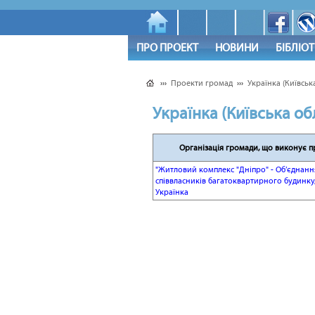
ПРО ПРОЕКТ
НОВИНИ
БІБЛІО
›››
Проекти громад
›››
Українка (Київська
Українка (Київська обл
Організація громади, що виконує п
"Житловий комплекс "Дніпро" - Об’єднанн
співвласників багатоквартирного будинку,
Українка