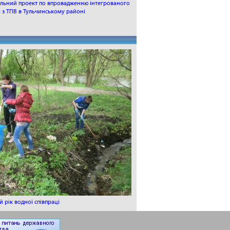
альний проект по впровадженню інтегрованого
 з ТПВ в Тульчинському районі
 рік водної співпраці