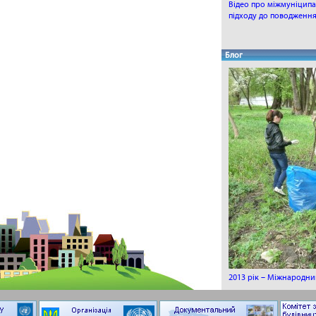
Відео про міжмуніцип
підходу до поводження
Блог
2013 рік – Міжнародний