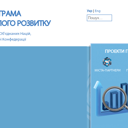
ГРАМА
Укр
|
Eng
ЛОГО РОЗВИТКУ
Об'єднаних Націй,
ї Конфедерації
ПРОЕКТИ 
МІСТА-ПАРТНЕРИ