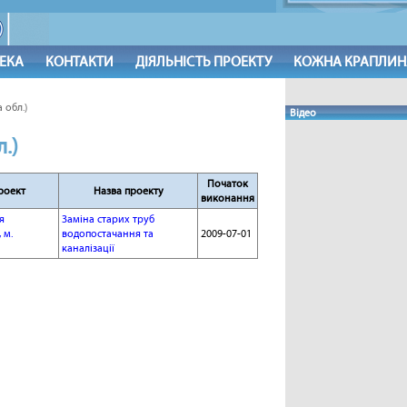
ТЕКА
КОНТАКТИ
ДІЯЛЬНІСТЬ ПРОЕКТУ
КОЖНА КРАПЛИН
 обл.)
Відео
.)
Початок
роект
Назва проекту
виконання
я
Заміна старих труб
 м.
водопостачання та
2009-07-01
каналізації