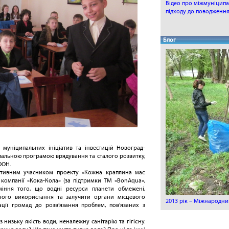
Відео про міжмуніцип
підходу до поводження
Блог
 муніципальних ініціатив та інвестицій Новоград-
ипальною програмою врядування та сталого розвитку,
ООН.
им учасником проекту «Кожна краплина має
компанії «Кока-Кола» (за підтримки ТМ «BonAqua»,
іння того, що водні ресурси планети обмежені,
ного використання та залучити органи місцевого
2013 рік – Міжнародний
ації громад до розв’язання проблем, пов’язаних з
 низьку якість води, неналежну санітарію та гігієну.