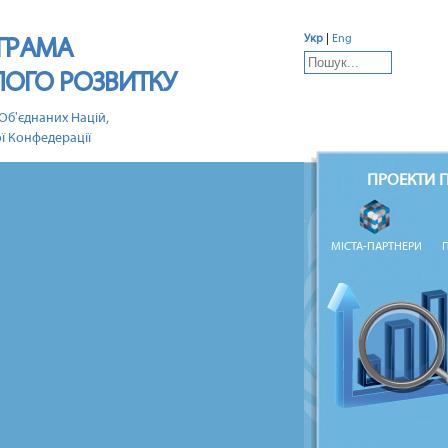
ГРАМА
Укр
|
Eng
ЛОГО РОЗВИТКУ
Об'єднаних Націй,
ї Конфедерації
ПРОЕКТИ 
МІСТА-ПАРТНЕРИ