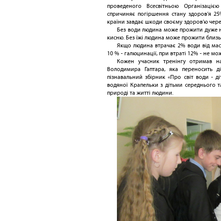
проведеного Всесвітньою Організаціє
спричиняє погіршення стану здоров’я 25
країни завдає шкоди своєму здоров’ю чере
Без води людина може прожити дуже нед
кисню. Без їжі людина може прожити близько
Якщо людина втрачає 2% води від маси 
10 % - галюцинації, при втраті 12% - не мо
Кожен учасник тренінгу отримав над
Володимира Гаптара, яка переносить д
пізнавальний збірник «Про світ води - д
водяної Крапельки з дітьми середнього т
природі та житті людини.