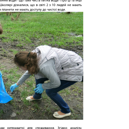
ення води? Що таке чиста питна вода? Про ці та інші
Школярі дізналися, що в світі 2 з 10 людей не мають
в планети не мають доступу до чистої води.
ди непридатні для споживання. Згідно аналізу,