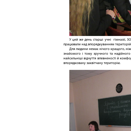
У цей же день старші учні гімназії,
працювали над впорядкуванням територій 
Для людини немає нічого кращого, ніж
знайомого і тому зручного та надійного 
найсильніші відчуття впевненості й комф
впорядковану заквітчану територію.