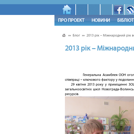
ПРО ПРОЕКТ
НОВИНИ
БІБЛІО
›››
Блог
›››
2013 рік – Міжнародний рік в
2013 рік – Міжнародни
Генеральна Асамблея ООН оголоси
співпраці – ключового фактору у подоланні 
29 квітня 2013 року у приміщенні ЗО
загальноосвітніх шкіл Новограда-Волинс
ресурсів.