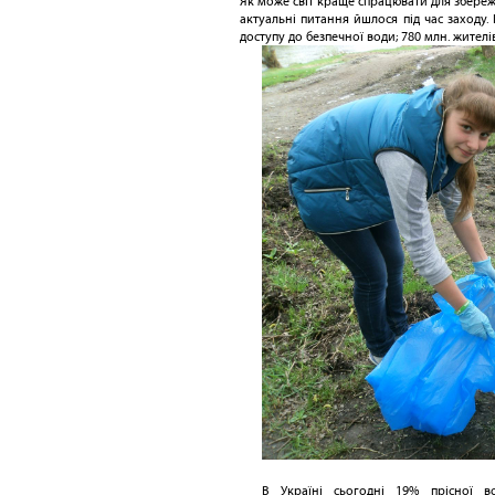
Як може світ краще спрацювати для збереж
актуальні питання йшлося під час заходу. 
доступу до безпечної води; 780 млн. жителі
В Україні сьогодні 19% прісної во