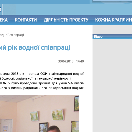
ТЕКА
КОНТАКТИ
ДІЯЛЬНІСТЬ ПРОЕКТУ
КОЖНА КРАПЛИН
одної співпраці
Відео
й рік водної співпраці
30.04.2013 14:40
ла 2013 рік – роком ООН з міжнародної водної
бідності, соціальної та гендерної нерівності.
Ш № 5 було проведено тренінг для учнів 5-6 класів
ького з питань раціонального використання водних