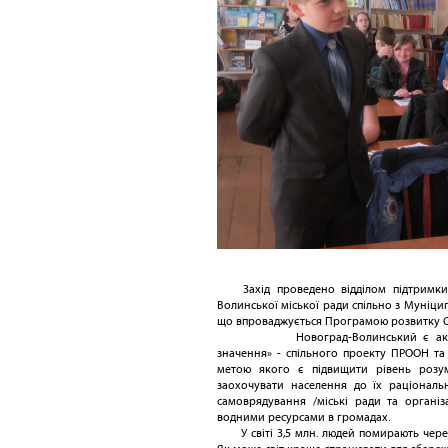
Захід проведено відділом підтримки
Волинської міської ради спільно з Муніц
що впроваджується Програмою розвитку 
Новоград-Волинський є активн
значення» - спільного проекту ПРООН та 
метою якого є підвищити рівень розум
заохочувати населення до їх раціональ
самоврядування /міські ради та організ
водними ресурсами в громадах.
У світі 3,5 млн. людей помирають через