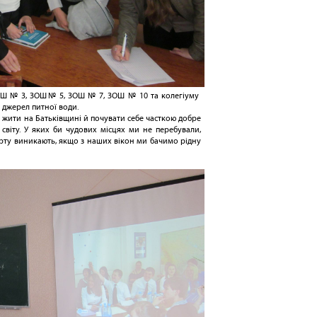
 ЗОШ № 3, ЗОШ№ 5, ЗОШ № 7, ЗОШ № 10 та колегіуму
джерел питної води.
 жити на Батьківщині й почувати себе часткою добре
світу. У яких би чудових місцях ми не перебували,
орту виникають, якщо з наших вікон ми бачимо рідну