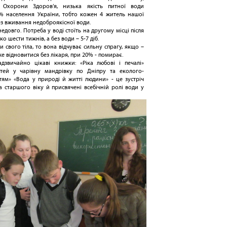
ю Охорони Здоров’я, низька якість питної води
% населення України, тобто кожен 4 житель нашої
з вживання недоброякісної води.
овго. Потреба у воді стоїть на другому місці після
 шести тижнів, а без води – 5-7 діб.
свого тіла, то вона відчуває сильну спрагу, якщо –
же відновитися без лікаря, при 20% - помирає.
звичайно цікаві книжки: «Ріка любові і печалі»
ітей у чарівну мандрівку по Дніпру та еколого-
ітям» «Вода у природі й житті людини» - це зустріч
а старшого віку й присвячені всебічній ролі води у