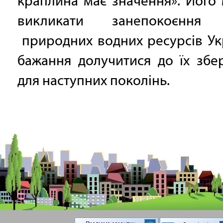
краплина має значення». Його
викликати занепокоєння 
природних водних ресурсів Ук
бажання долучитися до їх збе
для наступних поколінь.