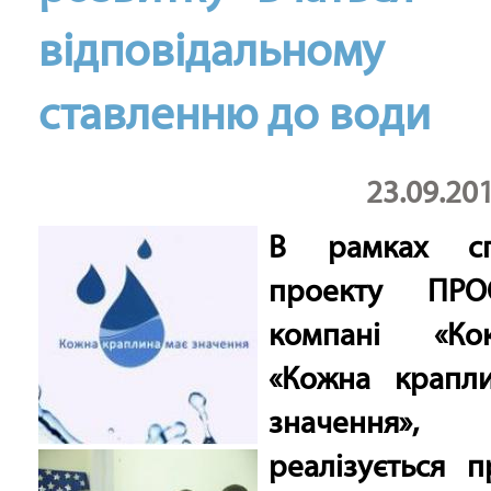
відповідальному
ставленню до води
23.09.20
В рамках сп
проекту ПР
компані «Кок
«Кожна крапл
значення
реалізується 