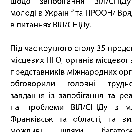
щодо запобігання ВІЛ/СНІД
молоді в Україні” та ПРООН/ Вр
в питаннях ВІЛ/СНІДу.
Під час круглого столу 35 предс
місцевих НГО, органів місцевої 
представників міжнародних орг
обговорили головні трудн
завдання із запобігання та ре
на проблеми ВІЛ/СНІДу в м.
Франківськ та області, та ви
можливі шляхи багатосек