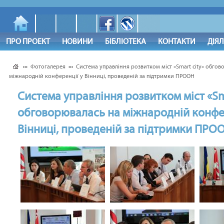
ПРО ПРОЕКТ
НОВИНИ
БІБЛІОТЕКА
КОНТАКТИ
ДІЯ
›››
Фотогалерея
›››
Cистема управління розвитком міст «Smart city» обгов
міжнародній конференції у Вінниці, проведеній за підтримки ПРООН
Cистема управління розвитком міст «Sm
обговорювалась на міжнародній конфе
Вінниці, проведеній за підтримки ПРО