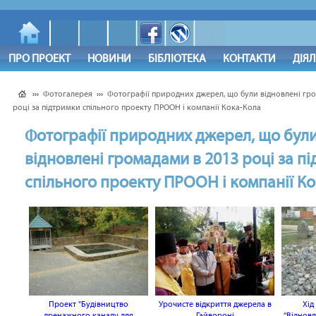
ПРО ПРОЕКТ
НОВИНИ
БІБЛІОТЕКА
КОНТАКТИ
ДІЯ
›››
Фотогалерея
›››
Фотографії природних джерел, що були відновлені гр
році за підтримки спільного проекту ПРООН і компанії Кока-Кола
Фотографії природних джерел, що бул
відновлені громадами в 2013 році за п
спільного проекту ПРООН і компанії К
Проект "Будівництво
Урочисте відкриття джерела в
Хід
дренажного каналу для
Гайвороні
“Віднов