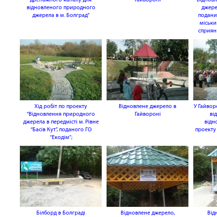
відновленого природного
джере
джерела в м. Болград"
подани
міськи
сприянн
Хід робіт по проекту
Відновлене джерело в
У Гайвор
“Відновлення природного
Гайвороні
ві
джерела в передмісті м. Рівне
відн
“Басів Кут”, поданого ГО
проекту
“Екодім”;
Білборд в Болграді
Відновлене джерело,
Від