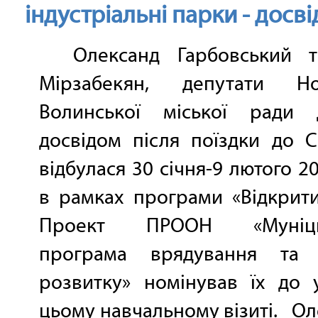
індустріальні парки - досв
Олександ Гарбовський т
Мірзабекян, депутати Но
Волинської міської ради д
досвідом після поїздки до 
відбулася 30 cічня-9 лютого 2
в рамках програми «Відкрити
Проект ПРООН «Муніци
програма врядування та 
розвитку» номінував їх до 
цьому навчальному візиті. О