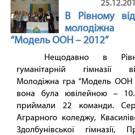
25.12.20
В Рівному від
молодіжна
“Модель ООН – 2012”
Нещодавно в Рівнен
гуманітарній гімназії ві
Молодіжна гра “Модель ООН 
вона була ювілейною – 10.
приймали 22 команди. Се
Аграрного коледжу, Квасилів
Здолбунівської гімназії, П