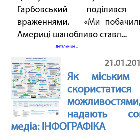
Гарбовський поділився 
враженнями. «Ми побачил
Америці шанобливо ставл...
Детальніше ...
21.01.20
Як міським 
скористатися
можливостям
надають соц
медіа: ІНФОГРАФІКА