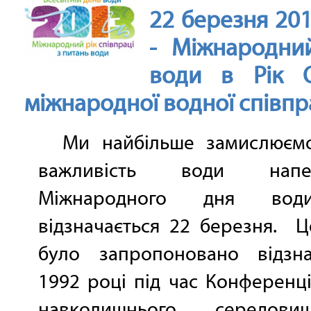
22 березня 20
- Міжнародни
води в Рік 
міжнародної водної співпр
Ми найбільше замислюємо
важливість води напер
Міжнародного дня во
відзначається 22 березня. 
було запропоновано відзн
1992 році під час Конференц
навколишнього середов