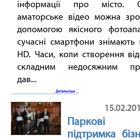
інформації про місто. С
аматорське відео можна зро
допомогою якісного фотоапа
сучасні смартфони знімають 
HD. Часи, коли створення ві
складним недосяжним про
дав...
Детальніше ...
15.02.20
Паркові з
підтримка біз