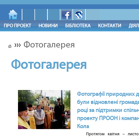
ПРО ПРОЕКТ
НОВИНИ
БІБЛІОТЕКА
КОНТАКТИ
ДІЯ
›››
Фотогалерея
Фотогалерея
Фотографії природних 
були відновлені громад
році за підтримки спіль
проекту ПРООН і компані
Кола
Протягом квітня – листо