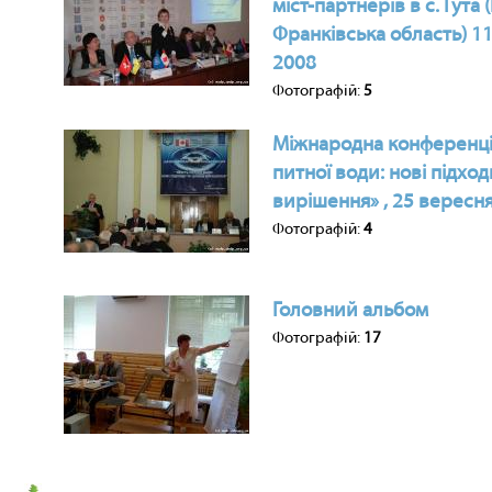
міст-партнерів в с. Гута 
Франківська область) 11
2008
Фотографій:
5
Міжнародна конференція
питної води: нові підхо
вирішення» , 25 вересня
Фотографій:
4
Головний альбом
Фотографій:
17