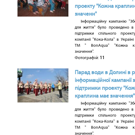
проекту "Кожна краплин
значенн"
Інформаційну кампанію "З
для життя" було проведено в
підтримки спільного прое
компанії "Кока-Кола" в Україні
ТМ " BonAqua" "Кожна к
значення".
Фотографій:
11
Парад води в Долині в 
інформаційної кампанії 
підтримки проекту "Ко
краплина має значення"
Інформаційну кампанію "З
для життя" було проведено в
підтримки спільного прое
компанії "Кока-Кола" в Україні
ТМ " BonAqua" "Кожна к
значення".