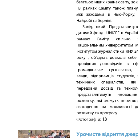
багатьох інших країнах світу, зок
В рамках Саміту також планує
між заходами в Нью-Йорку, К
Найробі та Берліні.
Захід, який Представниц
дитячий фонд UNICEF в Україні
рамках Саміту спільно 
Національним Університетом ім
Інститутом журналістики КНУ 2
року , об’єднав довкола себе 
провідних доповідачів в сф
громадянське суспільство, 
влади, підприємців, студентів, 
технічних спеціалістів, як
передовий досвід та технол
представлятимуть інновацій
розвитку, які можуть перетво
сьогодення на можливості д
розвитку та прогресу.
Фотографій:
13
Урочисте відриття джер