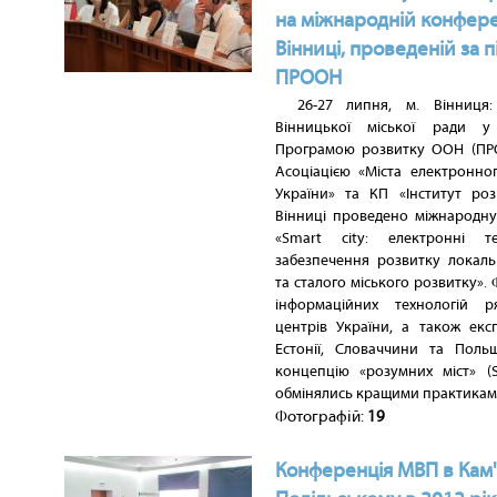
на міжнародній конферен
Вінниці, проведеній за 
ПРООН
26-27 липня, м. Вінниця:
Вінницької міської ради у
Програмою розвитку ООН (ПР
Асоціацією «Міста електронно
України» та КП «Інститут роз
Вінниці проведено міжнародн
«Smart city: електронні те
забезпечення розвитку локальн
та сталого міського розвитку». Ф
інформаційних технологій р
центрів України, а також експ
Естонії, Словаччини та Поль
концепцію «розумних міст» (S
обмінялись кращими практиками
Фотографій:
19
Конференція МВП в Кам'