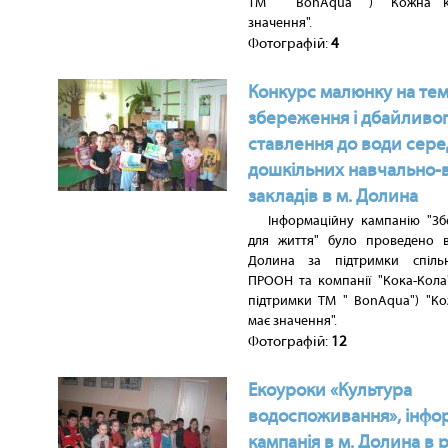
ТМ " BonAqua" ) "Кожна к
значення".
Фотографій:
4
Конкурс малюнку на те
збереження і дбайливо
ставлення до води сере
дошкільних навчально-
закладів в м. Долина
Інформаційну кампанію "З
для життя" було проведено 
Долина за підтримки спіль
ПРООН та компанії "Кока-Кола"
підтримки ТМ " BonAqua") "К
має значення".
Фотографій:
12
Екоуроки «Культура
водоспоживання», інфо
кампанія в м. Долина в 