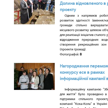
Долина відновленого в 
проекту
Одним з напрямків робо
розвиток здатності (вміння/на
громади спільно вирішува
місцевого розвитку шляхом об’
для реалізації ініціатив сталого
відродження природних вод
створення рекреаційних зон
(проекти громад).
Фотографій:
8
Нагородження перемож
конкурсу есе в рамках
інформаційної кампанії 
Інформаційну кампанію "З
для життя" було проведено в
підтримки спільного прое
компанії "Кока-Кола" в Україні