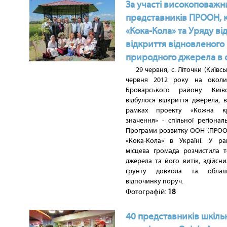
За участі високоповажн
представників ПРООН, к
«Кока-Кола» та Уряду ві
відкриття відновленого
природного джерела в с
29 червня, с. Літочки (Київсь
червня 2012 року на околиц
Броварського району Київс
відбулося відкриття джерела, 
рамках проекту «Кожна к
значення» - спільної регіональ
Програми розвитку ООН (ПРООН
«Кока-Кола» в Україні. У р
місцева громада розчистила т
джерела та його витік, здійсн
ґрунту довкола та облаш
відпочинку поруч.
Фотографій:
18
40 представників шкіль