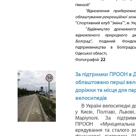
гімназії”.
"Відновлення прибережно
облаштування рекреаційної зон
"Спортивний клуб "Зміна"", м. Ук
"
Будівництво дренажног
відновленого природного 
Болград"
, поданий Фондом
підприємництва в Болградс
Одеської області;
Фотографій:
22
За підтримки ПРООН в 
облаштовано перші вел
доріжки та місця для п
велосипедів
В Україні велосипедні д
у Києві, Полтаві, Львові
Маріуполі. За підтрим
ПРООН «Муніципальна
врядування та сталого ро