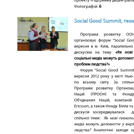
проекту «Підтримка децентралізац
Фотографій:
6
Social Good Summit, тем
Програма розвитку ОО
організовує форум “Social Go
вересня в м. Київ, паралельно
дискусією на тему:
«Як нові 
соціальні медіа можуть допомог
проблем людства?»
Форум “Social Good Summi
вересня 2012 року у місті Нью
по всьому світу. За спільно
Програми розвитку Організац
Націй (ПРООН) та Фонду 
Об’єднаних Націй, компаній
Ericsson, а також Фонду Білла та
дискусія зосереджувалася д
спільної теми:
Як нові технолог
медіа можуть допомогти у вирі
людства?
Аналогічні заходи о