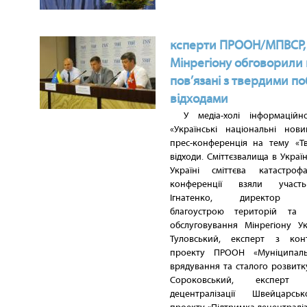
ксперти ПРООН/МПВСР,
Мінрегіону обговорили
пов’язані з твердими п
відходами
У медіа-холі інформаційн
«Українські національні нови
прес-конференція на тему «Тв
відходи. Сміттєзвалища в Україн
Україні сміттєва катастроф
конференції взяли участ
Ігнатенко, директор Де
благоустрою територій та 
обслуговування Мінрегіону Ук
Туловський, експерт з кон
проекту ПРООН «Муніципал
врядування та сталого розвитк
Сороковський, експер
децентралізації Швейцарсько