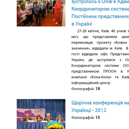
зустрілись з Олів’є Ада
Координатором систем
Постійним представни
в Україні
27-28 квітня, Київ: 40 учнів 
міст, що представляли шкіл
переможців проекту «Кожна 
значення», відвідали м. Київ. В
гості відвідали офіс Предста
Україні, де зустрілися з О
Координатором системи ОО
представником ПРООН в Ук
компанії «Кока-Кола» та Киї
інформаційний центр.
Фотографій:
19
Щорічна конференція ма
Українці - 2012
Фотографій:
15