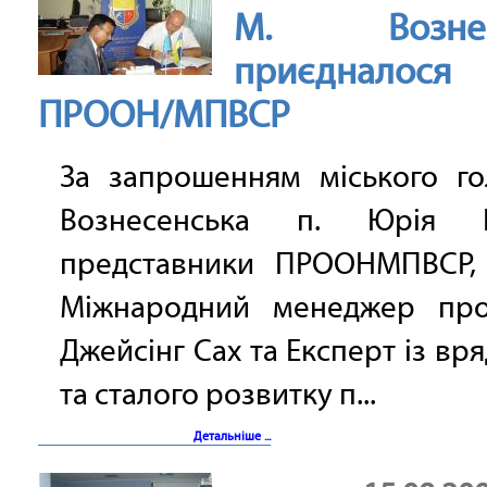
М. Вознес
приєднало
ПРООН/МПВСР
За запрошенням міського го
Вознесенська п. Юрія Г
представники ПРООНМПВСР,
Міжнародний менеджер про
Джейсінг Сах та Експерт із вр
та сталого розвитку п...
Детальніше ...