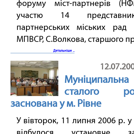
форуму міст-партнерів (Н
участю 14 представн
партнерських міських рад
МПВСР, С.Волкова, старшого пр
Детальніше ...
12.07.20
Муніципальн
сталого роз
заснована у м. Рівне
У вівторок, 11 липня 2006 р. у
відбулося установче зас