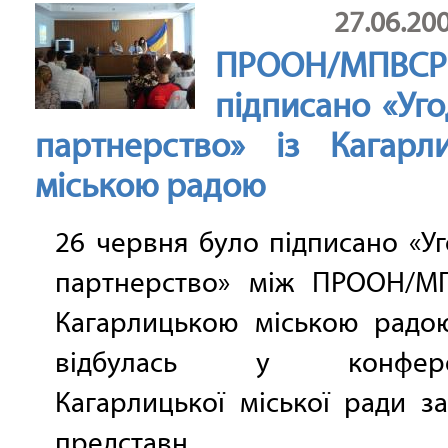
27.06.20
ПРООН/МПВСР
підписано «Уг
партнерство» із Кагарл
міською радою
26 червня було підписано «У
партнерство» між ПРООН/М
Кагарлицькою міською радою
відбулась у конферен
Кагарлицької міської ради з
представн...